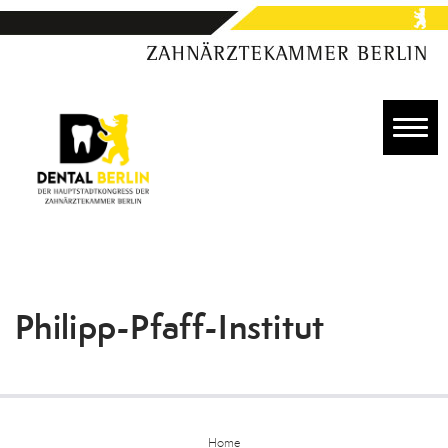
Anmelden
Berlin
Programm
Referierende
Preise
Aussteller
Philipp-Pfaff-Institut
Colosseum
Nachhaltigkeit
Home